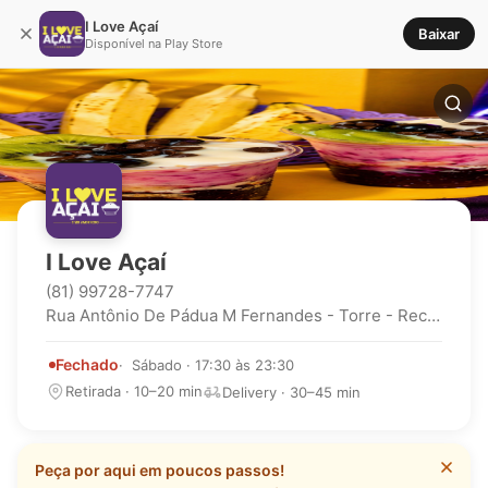
I Love Açaí
Baixar
Disponível na Play Store
I Love Açaí
(81) 99728-7747
Rua Antônio De Pádua M Fernandes - Torre - Recife - Pe
Fechado
Sábado · 17:30 às 23:30
Retirada · 10–20 min
Delivery · 30–45 min
Peça por aqui em poucos passos!