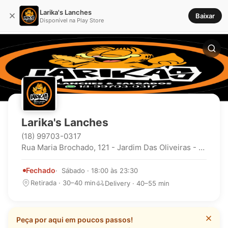
Larika's Lanches
Baixar
Disponível na Play Store
Larika's Lanches
(18) 99703-0317
Rua Maria Brochado, 121 - Jardim Das Oliveiras - Paraguaçu Paulista - Sp
Fechado
Sábado · 18:00 às 23:30
Retirada · 30–40 min
Delivery · 40–55 min
Peça por aqui em poucos passos!