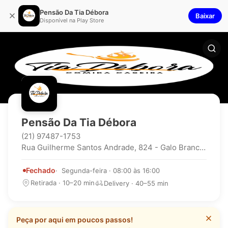
Pensão Da Tia Débora
Baixar
Disponível na Play Store
Pensão Da Tia Débora
(21) 97487-1753
Rua Guilherme Santos Andrade, 824 - Galo Branco - São Gonçalo - Rj
Fechado
Segunda-feira · 08:00 às 16:00
Retirada · 10–20 min
Delivery · 40–55 min
Peça por aqui em poucos passos!