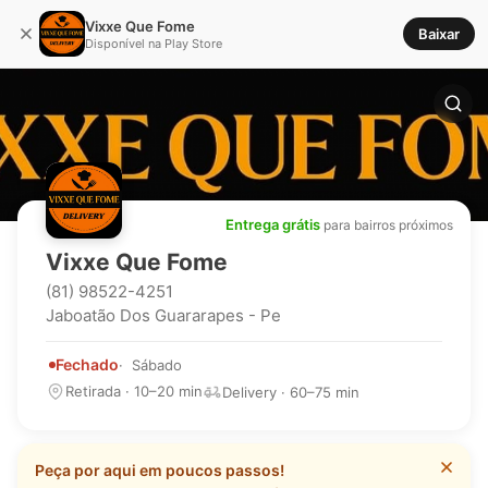
Vixxe Que Fome
Baixar
Disponível na Play Store
Entrega grátis
para bairros próximos
Vixxe Que Fome
(81) 98522-4251
Jaboatão Dos Guararapes - Pe
Fechado
Sábado
Retirada · 10–20 min
Delivery · 60–75 min
Peça por aqui em poucos passos!